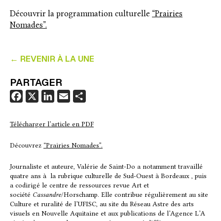
Découvrir la programmation culturelle
“Prairies
Nomades”.
← REVENIR À LA UNE
PARTAGER
F
X
L
E
P
a
i
m
a
c
n
a
r
Télécharger l’article en PDF
e
k
i
t
Découvrez
“Prairies Nomades”.
b
e
l
a
o
d
g
Journaliste et auteure, Valérie de Saint-Do a notamment travaillé
o
I
e
quatre ans à la rubrique culturelle de Sud-Ouest à Bordeaux , puis
a codirigé le centre de ressources revue Art et
k
n
r
société
Cassandre
/Horschamp.
Elle contribue régulièrement au site
Culture et ruralité de l’UFISC, au site du Réseau Astre des arts
visuels en Nouvelle Aquitaine et aux publications de l’Agence L’A