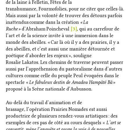
de la laine à Felletin, Fêtes de la
transhumance, Fourmofolies, pour ne citer que celles-là.
Mais aussi par la volonté de trouver des détours parfois
inattendus comme dans la création
« La
Ruche »
d’Abraham Poincheval
[
3]
, qui au carrefour de
l’art et de la science invite à une immersion dans le
monde des abeilles. « Car là où il y a des prairies, il y a
des abeilles, et c’est aussi une manière détournée et
poétique d’aborder les enjeux », souligne
Rosalie Lakatos. Les chemins de traverse peuvent passer
aussi par l’appréhension du pastoralisme dans d’autres
cultures comme celle du peuple Peul évoquées dans le
spectacle «
Le fabuleux destin de Amadou Hampâté Bâ
»
proposé à la Scène nationale d’Aubusson.
Au-delà du travail d’animation et de
brassage, l’opération Prairies Nomades est aussi
productrice de plusieurs rendez-vous artistiques : des
exemples de ces pas de côté au cours desquels «
L’art se
convertit, mène l’enquête et ouvre la voie à de nouvelles