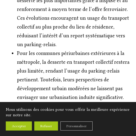
desserte les plus importantes grâce à InspiRe et au
renforcement à moyen terme de l’offre ferroviaire.
Ces évolutions encouragent un usage du transport
collectif au plus proche du lieu de résidence,
réduisant l’intérêt d’un report systématique vers
un parking-relais.
Pour les communes périurbaines extérieures à la
métropole, la desserte en transport collectif restera
plus limitée, rendant l’usage du parking-relais
pertinent. Toutefois, leurs perspectives de
développement urbain modérées ne laissent pas
envisager une urbanisation induite significative.
Nous utilisons des cookies pour vous offrir la meilleure expérience
Ainsi, la mise en service du parking-relais du Brézet ne
sur notre site.
devrait pas générer d’urbanisation induite majeure au
sein des secteurs périurbains identifiés.
Accepter
Refuser
Personnaliser