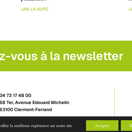
LIRE LA SUITE
L
z-vous à la newsletter
04 73 17 48 00
68 Ter, Avenue Edouard Michelin
63100 Clermont-Ferrand
ffrir la meilleure expérience sur notre site.
Accepter
R