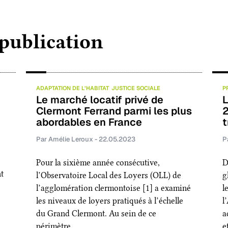
e
k
i
t
b
e
l
a
 publication
o
d
g
o
I
e
k
n
r
ADAPTATION DE L’HABITAT
JUSTICE SOCIALE
P
Le marché locatif privé de
L
Clermont Ferrand parmi les plus
2
abordables en France
t
Par Amélie Leroux - 22.05.2023
P
Pour la sixième année consécutive,
D
t
l’Observatoire Local des Loyers (OLL) de
g
l’agglomération clermontoise [1] a examiné
l
les niveaux de loyers pratiqués à l’échelle
l
du Grand Clermont. Au sein de ce
a
périmètre,…
e