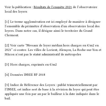
c
n
a
r
Voir la publication :
Résultats de l’enquête 2021
de l’observatoire
local des loyers
e
k
i
t
b
e
l
a
[1] Le terme agglomération est ici employé de manière à désigner
o
d
g
l’ensemble du périmètre d’observation d’un observatoire local des
o
I
e
loyers. Dans notre cas, il désigne ainsi le territoire du Grand
Clermont.
k
n
r
[2] Voir carte “Niveaux de loyer médian hors charges en €/m2 en
2021” ci-contre. Les villes de Lorient, Alençon, La Roche-sur-Yon et
Mâcon n’ont pas le statut administratif de métropoles
[3] Hors charges, exprimés en €/m2
[4] Données INSEE RP 2018
[5] Indice de Référence des Loyers : publié trimestriellement par
l’INSEE, cet indice sert de base à la révision du loyer qui peut être
appliquée une fois par an par le bailleur à la date indiquée dans le
bail.