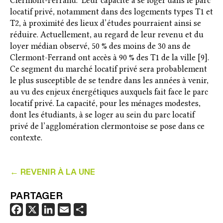
Clermont-Ferrand. Leur capacité à se loger dans le parc
locatif privé, notamment dans des logements types T1 et
T2, à proximité des lieux d’études pourraient ainsi se
réduire. Actuellement, au regard de leur revenu et du
loyer médian observé, 50 % des moins de 30 ans de
Clermont-Ferrand ont accès à 90 % des T1 de la ville [9].
Ce segment du marché locatif privé sera probablement
le plus susceptible de se tendre dans les années à venir,
au vu des enjeux énergétiques auxquels fait face le parc
locatif privé. La capacité, pour les ménages modestes,
dont les étudiants, à se loger au sein du parc locatif
privé de l’agglomération clermontoise se pose dans ce
contexte.
← REVENIR À LA UNE
PARTAGER
F
X
L
E
P
a
i
m
a