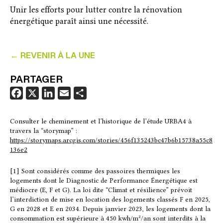
Unir les efforts pour lutter contre la rénovation
énergétique paraît ainsi une nécessité.
← REVENIR À LA UNE
PARTAGER
F
X
L
E
P
a
i
m
a
c
n
a
r
Consulter le cheminement et l’historique de l’étude URBA4 à
travers la “storymap” :
e
k
i
t
https://storymaps.arcgis.com/stories/456f135243bc47b6b15738a55c8
b
e
l
a
136e2
o
d
g
o
I
e
[1] Sont considérés comme des passoires thermiques les
logements dont le Diagnostic de Performance Énergétique est
k
n
r
médiocre (E, F et G). La loi dite “Climat et résilience” prévoit
l’interdiction de mise en location des logements classés F en 2025,
G en 2028 et E en 2034. Depuis janvier 2023, les logements dont la
consommation est supérieure à 450 kwh/m²/an sont interdits à la