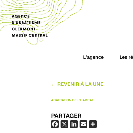
L’agence
Les r
← REVENIR À LA UNE
ADAPTATION DE L’HABITAT
PARTAGER
F
X
L
E
P
a
i
m
a