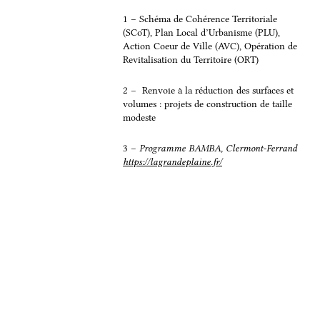
c
n
a
r
1 – Schéma de Cohérence Territoriale
(SCoT), Plan Local d’Urbanisme (PLU),
e
k
i
t
Action Coeur de Ville (AVC), Opération de
b
e
l
a
Revitalisation du Territoire (ORT)
o
d
g
o
I
e
2 – Renvoie à la réduction des surfaces et
volumes : projets de construction de taille
k
n
r
modeste
3 –
Programme BAMBA, Clermont-Ferrand
https://lagrandeplaine.fr/