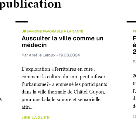
 publication
o
d
g
o
I
e
k
n
r
URBANISME FAVORABLE À LA SANTÉ
P
Ausculter la ville comme un
F
médecin
é
Par Amélie Leroux - 19.08.2024
P
L’exploration «Territoires en cure :
2
comment la culture du soin peut infuser
,
t
l’urbanisme?» a emmené les participants
l
dans la ville thermale de Châtel-Guyon,
n,
d
pour une balade sonore et sensorielle,
d
afin…
L
LIRE LA SUITE