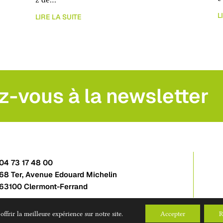
L
LIRE LA SUITE
z-vous à la newsletter
04 73 17 48 00
68 Ter, Avenue Edouard Michelin
63100 Clermont-Ferrand
ffrir la meilleure expérience sur notre site.
Accepter
R