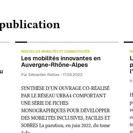
e
k
i
t
b
e
l
a
 publication
o
d
g
o
I
e
k
n
r
NOUVELLES MOBILITÉS ET CONNECTIVITÉS
N
Les mobilités innovantes en
L
Auvergne-Rhône-Alpes
p
du
l
Par Sébastien Reilles - 17.06.2022
P
SYNTHÈSE D’UN OUVRAGE CO-RÉALISÉ
H
PAR LE RÉSEAU URBA4 COMPORTANT
p
UNE SÉRIE DE FICHES
s
MONOGRAPHIQUES POUR DÉVELOPPER
c
DES MOBILITÉS INCLUSIVES, FACILES ET
t
SOBRES La parution, en juin 2022, du tome
é
2 de…