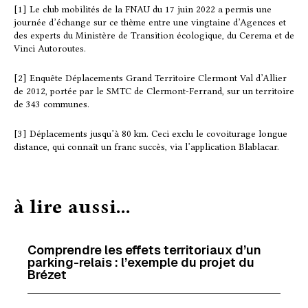
c
n
a
r
[1] Le club mobilités de la FNAU du 17 juin 2022 a permis une
journée d’échange sur ce thème entre une vingtaine d’Agences et
e
k
i
t
des experts du Ministère de Transition écologique, du Cerema et de
b
e
l
a
Vinci Autoroutes.
o
d
g
o
I
e
[2] Enquête Déplacements Grand Territoire Clermont Val d’Allier
de 2012, portée par le SMTC de Clermont-Ferrand, sur un territoire
k
n
r
de 343 communes.
[3] Déplacements jusqu’à 80 km. Ceci exclu le covoiturage longue
distance, qui connaît un franc succès, via l’application Blablacar.
à lire aussi...
Comprendre les effets territoriaux d’un
parking-relais : l’exemple du projet du
Brézet