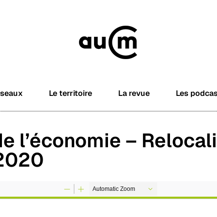
éseaux
Le territoire
La revue
Les podca
e l’économie – Relocal
 2020