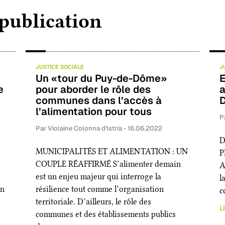
b
e
l
a
 publication
o
d
g
o
I
e
k
n
r
JUSTICE SOCIALE
J
Un «tour du Puy-de-Dôme»
E
e
pour aborder le rôle des
a
communes dans l’accès à
l’alimentation pour tous
P
Par Violaine Colonna d'Istria - 16.06.2022
D
MUNICIPALITÉS ET ALIMENTATION : UN
P
COUPLE RÉAFFIRMÉ S’alimenter demain
A
est un enjeu majeur qui interroge la
l
en
résilience tout comme l’organisation
c
territoriale. D’ailleurs, le rôle des
L
communes et des établissements publics