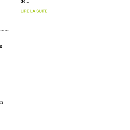
de…
LIRE LA SUITE
x
en