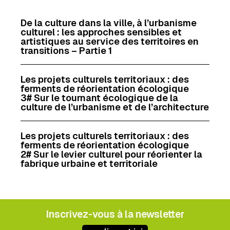
b
e
l
a
o
d
g
De la culture dans la ville, à l’urbanisme
culturel : les approches sensibles et
o
I
e
artistiques au service des territoires en
k
n
r
transitions – Partie 1
Les projets culturels territoriaux : des
ferments de réorientation écologique
3# Sur le tournant écologique de la
culture de l’urbanisme et de l’architecture
Les projets culturels territoriaux : des
ferments de réorientation écologique
2# Sur le levier culturel pour réorienter la
fabrique urbaine et territoriale
Inscrivez-vous à la newsletter