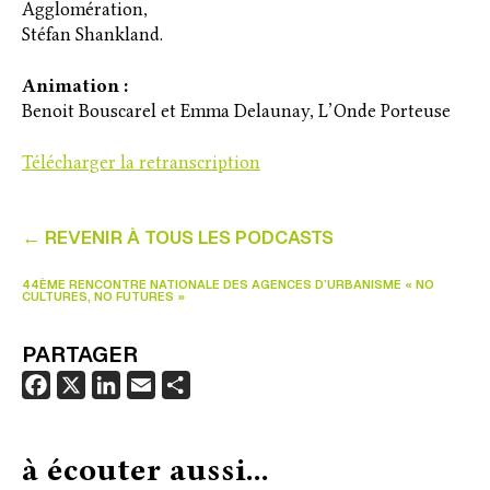
Agglomération,
Stéfan Shankland.
Animation :
Benoit Bouscarel et Emma Delaunay, L’Onde Porteuse
Télécharger la retranscription
← REVENIR À TOUS LES PODCASTS
44ÈME RENCONTRE NATIONALE DES AGENCES D’URBANISME « NO
CULTURES, NO FUTURES »
PARTAGER
F
X
L
E
P
a
i
m
a
c
n
a
r
à écouter aussi...
e
k
i
t