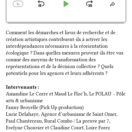
1
x
Skip
Play
Jump
Change
Share
Playback
This
Backward
Pause
Forward
Rate
Episod
Comment les démarches et lieux de recherche et de
création artistiques contribuent-ils à activer les
interdépendances nécessaires à la réorientation
écologique ? Dans quelles mesures peuvent-ils être vus
comme des moyens de transformation des
représentations et de la décision collective ? Quels
potentiels pour les agences et leurs adhérents ?
Intervenants :
Amandine Le Corre et Maud Le Floc’h, Le POLAU – Pôle
arts & urbanisme
Fanny Broyelle (Pick Up production)
Lucie Delahaye, Agence d’urbanisme de Saint Omer,
Paul Chantereau, Rural Combo / La preuve par 7,
Evelyne Chouvier et Claudine Court, Loire Forez