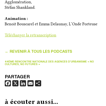
Agglomération,
Stéfan Shankland.
Animation :
Benoit Bouscarel et Emma Delaunay, L’Onde Porteuse
Télécharger la retranscription
← REVENIR À TOUS LES PODCASTS
44ÈME RENCONTRE NATIONALE DES AGENCES D’URBANISME « NO
CULTURES, NO FUTURES »
PARTAGER
F
X
L
E
P
a
i
m
a
c
n
a
r
à écouter aussi...
e
k
i
t