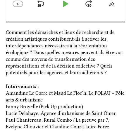
1
x
Skip
Play
Jump
Change
Share
Playback
This
Backward
Pause
Forward
Rate
Episod
Comment les démarches et lieux de recherche et de
création artistiques contribuent-ils à activer les
interdépendances nécessaires à la réorientation
écologique ? Dans quelles mesures peuvent-ils être vus
comme des moyens de transformation des
représentations et de la décision collective ? Quels
potentiels pour les agences et leurs adhérents ?
Intervenants :
Amandine Le Corre et Maud Le Floc’h, Le POLAU – Pôle
arts & urbanisme
Fanny Broyelle (Pick Up production)
Lucie Delahaye, Agence d’urbanisme de Saint Omer,
Paul Chantereau, Rural Combo / La preuve par 7,
Evelyne Chouvier et Claudine Court, Loire Forez