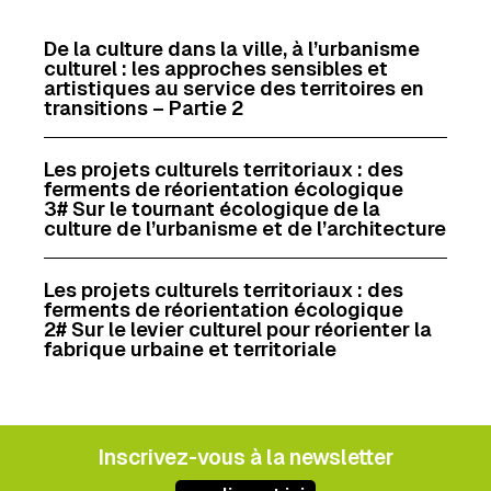
b
e
l
a
o
d
g
De la culture dans la ville, à l’urbanisme
culturel : les approches sensibles et
o
I
e
artistiques au service des territoires en
k
n
r
transitions – Partie 2
Les projets culturels territoriaux : des
ferments de réorientation écologique
3# Sur le tournant écologique de la
culture de l’urbanisme et de l’architecture
Les projets culturels territoriaux : des
ferments de réorientation écologique
2# Sur le levier culturel pour réorienter la
fabrique urbaine et territoriale
Inscrivez-vous à la newsletter