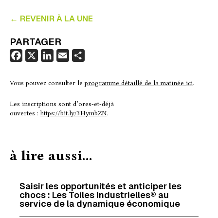
← REVENIR À LA UNE
PARTAGER
F
X
L
E
P
a
i
m
a
c
n
a
r
Vous pouvez consulter le
programme détaillé de la matinée ici
.
e
k
i
t
Les inscriptions sont d’ores-et-déjà
b
e
l
a
ouvertes :
https://bit.ly/3HymbZN
.
o
d
g
o
I
e
k
n
r
à lire aussi...
Saisir les opportunités et anticiper les
chocs : Les Toiles Industrielles® au
service de la dynamique économique