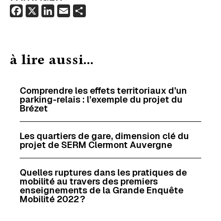
F
X
L
E
P
a
i
m
a
c
n
a
r
e
k
i
t
à lire aussi...
b
e
l
a
o
d
g
o
I
e
Comprendre les effets territoriaux d’un
parking-relais : l’exemple du projet du
k
n
r
Brézet
Les quartiers de gare, dimension clé du
projet de SERM Clermont Auvergne
Quelles ruptures dans les pratiques de
mobilité au travers des premiers
enseignements de la Grande Enquête
Mobilité 2022 ?