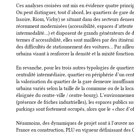
Ces analyses croisées ont mis en évidence quatre princip
On peut distinguer, tout d’abord, les quartiers de gare d
Issoire, Riom, Vichy) se situant dans des secteurs denses
récemment modernisées (accessibilité, espaces d’attente 
intermodalité…) et disposent de grands générateurs de 
termes d’accessibilité, elles sont maillées par des itinér
des difficultés de stationnement des voitures… Par ailleurs
urbains visant à renforcer la densité et la mixité fonction
En revanche, pour les trois autres typologies de quartie
centralité intermédiaire, quartier en périphérie d’un cen
la valorisation du quartier de la gare demeure insuffisa
urbains variés selon la taille de la commune ou de la loca
éloignée du centre-ville / centre-bourg). L’environnemen
(présence de friches industrielles), les espaces publics s
parkings sont fortement occupés, alors que le « choc d’of
Néanmoins, des dynamiques de projet sont à l’œuvre 
France en construction, PLU en vigueur définissant des