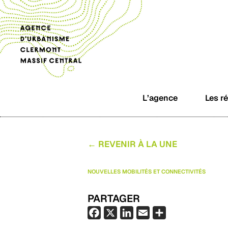
L’agence
Les r
← REVENIR À LA UNE
NOUVELLES MOBILITÉS ET CONNECTIVITÉS
PARTAGER
F
X
L
E
P
a
i
m
a