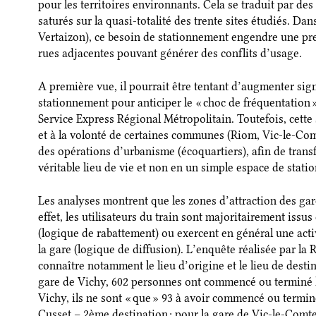
pour les territoires environnants. Cela se traduit par des
saturés sur la quasi-totalité des trente sites étudiés. D
Vertaizon), ce besoin de stationnement engendre une pre
rues adjacentes pouvant générer des conflits d’usage.
A première vue, il pourrait être tentant d’augmenter sig
stationnement pour anticiper le « choc de fréquentation 
Service Express Régional Métropolitain. Toutefois, cette s
et à la volonté de certaines communes (Riom, Vic-le-Comt
des opérations d’urbanisme (écoquartiers), afin de transf
véritable lieu de vie et non en un simple espace de stat
Les analyses montrent que les zones d’attraction des gare
effet, les utilisateurs du train sont majoritairement iss
(logique de rabattement) ou exercent en général une act
la gare (logique de diffusion). L’enquête réalisée par la
connaître notamment le lieu d’origine et le lieu de destina
gare de Vichy, 602 personnes ont commencé ou terminé
Vichy, ils ne sont « que » 93 à avoir commencé ou termi
Cusset – 2ème destination ; pour la gare de Vic-le-Com