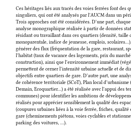
Ces héritages liés aux tracés des voies ferrées font des q
singuliers, qui ont été analysés par l’AUCM dans un péri
Trois approches ont été considérées. D’une part, chaque q
analyse monographique réalisée à partir de données stati
résidant ou travaillant dans ces quartiers (densité, taill
monoparentale, indice de jeunesse, emplois, scolaires…
générer des flux (fréquentation de la gare, restaurant, sp
l’habitat (taux de vacance des logements, prix du march
construction), ainsi que l’environnement immédiat (vég
permettent de cerner l’intensité urbaine actuelle et de 
objectifs entre quartiers de gare. D’autre part, une an
de cohérence territoriale (SCoT), Plan local d’urbanisme
Demain, Ecoquartier…) a été réalisée avec l’appui des te
communes) pour identifier les ambitions de développement
réalisés pour apprécier sensiblement la qualité des espa
(coupures urbaines liées à la voie ferrée, friches, qualité d
gare (cheminements piétons, voies cyclables et stationn
parking des voitures, …).