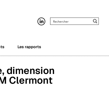
sts
Les rapports
e, dimension
RM Clermont