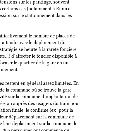
 tensions sur les parkings, souvent
ans certains cas (notamment à Riom et
ssion sur le stationnement dans les
nificativement le nombre de places de
» attendu avec le déploiement du
tratégie se heurte à la rareté foncière
e…) d’affecter le foncier disponible à
ormer le quartier de la gare en un
ionnement.
s restent en général assez limitées. En
us de la commune où se trouve la gare
ivité sur la commune d’implantation de
 Région auprès des usagers du train pour
tion finale, le confirme (ex : pour la
 leur déplacement sur la commune de
né leur déplacement sur la commune de
te, 305 personnes ont commencé ou