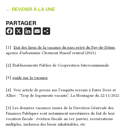
← REVENIR À LA UNE
PARTAGER
F
X
L
E
P
a
i
m
a
c
n
a
r
[1]
Etat des lieux de la vacance du parc privé du Puy-de-Dôme
,
agence d’urbanisme Clermont Massif central (2021)
e
k
i
t
b
e
l
a
[2] Établissements Publics de Coopération Intercommunale
o
d
g
o
I
e
[3]
guide sur la vacance
k
n
r
[4] Voir article de presse sur l’enquête terrain à Entre Dore et
Allier : “Trop de logements vacants”, La Montagne du 22/11/2022
[5] Les données vacances issues de la Direction Générale des
Finances Publiques sont notamment surestimées du fait de leur
vocation fiscale : éviction fiscale au 1er janvier, exonérations
multiples, inclusion des biens inhabitables, etc