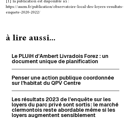
[1] la publication est disponible ici :
https://aucm.fr/publication/observatoire-local-des-loyers-resultats-
e
k
i
t
enquete-2020-2022/
b
e
l
a
o
d
g
o
I
e
à lire aussi...
k
n
r
Le PLUiH d’Ambert Livradois Forez : un
document unique de planification
Penser une action publique coordonnée
sur l’habitat du QPV Centre
Les résultats 2023 de l’enquête sur les
loyers du parc privé sont sortis : le marché
clermontois reste abordable même si les
loyers augmentent sensiblement