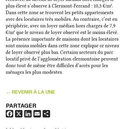
plus élevé s’observe à Clermont-Ferrand : 10,3 €/m².
Dans cette zone se trouvent les petits appartements
avec des locataires très mobiles. Au contraire, c’est en
périphérie, avec un loyer médian hors charges de 7,9
€/m² que le niveau de loyer observé est le moins élevé.
La présence importante de maisons dont les locataires
sont moins mobiles dans cette zone explique ce niveau
de loyer observé plus bas. Certains secteurs du parc
locatif privé de l’agglomération clermontoise peuvent
donc tout de même être difficiles d’accès pour les
ménages les plus modestes.
← REVENIR À LA UNE
PARTAGER
F
X
L
E
P
a
i
m
a
c
n
a
r