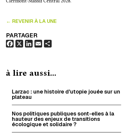
Clermont-Massif Central 2028.
← REVENIR À LA UNE
PARTAGER
F
X
L
E
P
a
i
m
a
c
n
a
r
e
k
i
t
à lire aussi...
b
e
l
a
o
d
g
o
I
e
Larzac : une histoire d’utopie jouée sur un
plateau
k
n
r
Nos politiques publiques sont-elles à la
hauteur des enjeux de transitions
écologique et solidaire ?