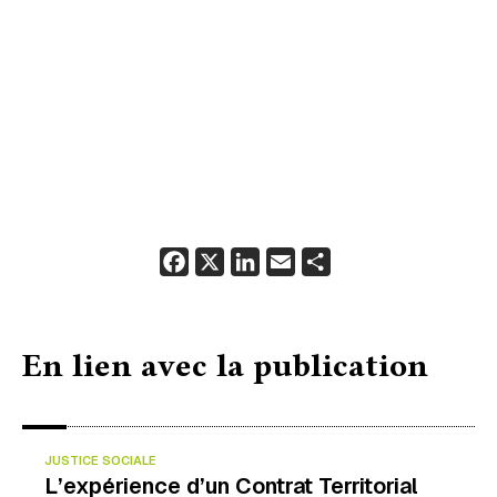
F
X
L
E
P
a
i
m
a
c
n
a
r
e
k
i
t
En lien avec la publication
b
e
l
a
o
d
g
o
I
e
JUSTICE SOCIALE
k
n
r
L’expérience d’un Contrat Territorial