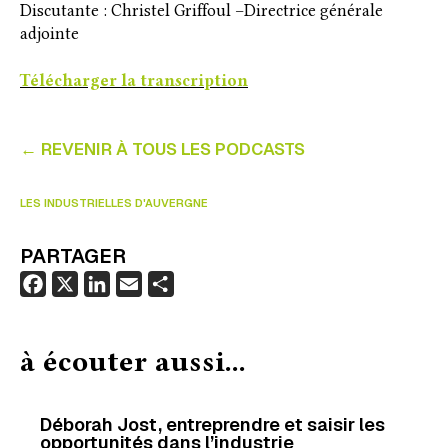
Discutante : Christel Griffoul –Directrice générale
adjointe
Télécharger la transcription
← REVENIR À TOUS LES PODCASTS
LES INDUSTRIELLES D'AUVERGNE
PARTAGER
F
X
L
E
P
a
i
m
a
c
n
a
r
à écouter aussi...
e
k
i
t
b
e
l
a
o
d
g
Déborah Jost, entreprendre et saisir les
opportunités dans l’industrie
o
I
e