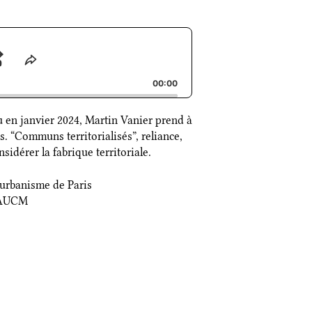
Jump
Share
This
d
se
Forward
00:00
Episode
ru en janvier 2024, Martin Vanier prend à
s. “Communs territorialisés”, reliance,
idérer la fabrique territoriale.
d’urbanisme de Paris
l’AUCM