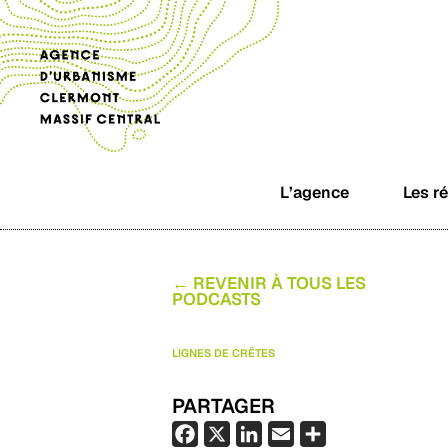
L’agence
Les r
← REVENIR À TOUS LES
PODCASTS
LIGNES DE CRÊTES
PARTAGER
F
X
L
E
P