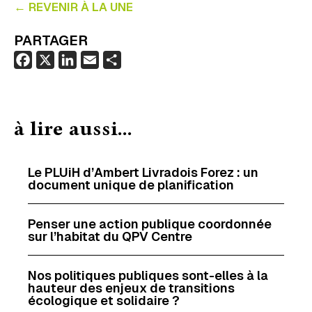
← REVENIR À LA UNE
PARTAGER
F
X
L
E
P
a
i
m
a
c
n
a
r
e
k
i
t
à lire aussi...
b
e
l
a
o
d
g
o
I
e
Le PLUiH d’Ambert Livradois Forez : un
document unique de planification
k
n
r
Penser une action publique coordonnée
sur l’habitat du QPV Centre
Nos politiques publiques sont-elles à la
hauteur des enjeux de transitions
écologique et solidaire ?