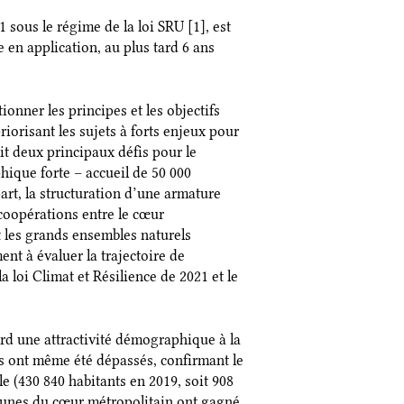
ous le régime de la loi SRU [1], est
e en application, au plus tard 6 ans
ionner les principes et les objectifs
riorisant les sujets à forts enjeux pour
it deux principaux défis pour le
phique forte – accueil de 50 000
art, la structuration d’une armature
s coopérations entre le cœur
et les grands ensembles naturels
nt à évaluer la trajectoire de
loi Climat et Résilience de 2021 et le
rd une attractivité démographique à la
xés ont même été dépassés, confirmant le
 (430 840 habitants en 2019, soit 908
munes du cœur métropolitain ont gagné