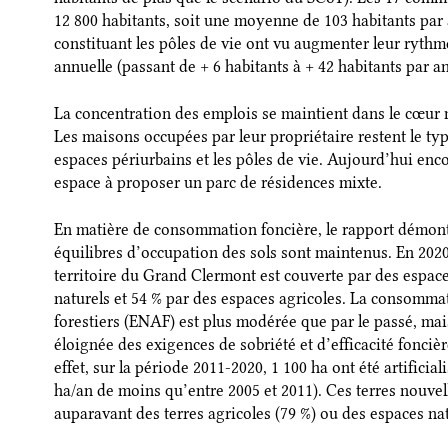
12 800 habitants, soit une moyenne de 103 habitants pa
constituant les pôles de vie ont vu augmenter leur ryt
annuelle (passant de + 6 habitants à + 42 habitants par 
La concentration des emplois se maintient dans le cœur m
Les maisons occupées par leur propriétaire restent le t
espaces périurbains et les pôles de vie. Aujourd’hui enco
espace à proposer un parc de résidences mixte.
En matière de consommation foncière, le rapport démontr
équilibres d’occupation des sols sont maintenus. En 202
territoire du Grand Clermont est couverte par des espa
naturels et 54 % par des espaces agricoles. La consommat
forestiers (ENAF) est plus modérée que par le passé, mais
éloignée des exigences de sobriété et d’efficacité fonciè
effet, sur la période 2011-2020, 1 100 ha ont été artifici
ha/an de moins qu’entre 2005 et 2011). Ces terres nouvell
auparavant des terres agricoles (79 %) ou des espaces nat