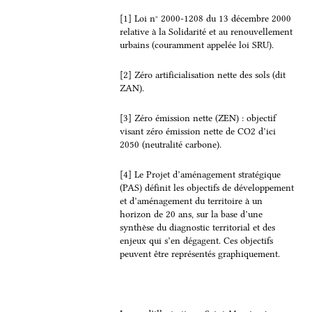
c
n
a
r
[1] Loi n° 2000-1208 du 13 décembre 2000
relative à la Solidarité et au renouvellement
e
k
i
t
urbains (couramment appelée loi SRU).
b
e
l
a
o
d
g
[2] Zéro artificialisation nette des sols (dit
o
I
e
ZAN).
k
n
r
[3] Zéro émission nette (ZEN) : objectif
visant zéro émission nette de CO2 d’ici
2050 (neutralité carbone).
[4] Le Projet d’aménagement stratégique
(PAS) définit les objectifs de développement
et d’aménagement du territoire à un
horizon de 20 ans, sur la base d’une
synthèse du diagnostic territorial et des
enjeux qui s’en dégagent. Ces objectifs
peuvent être représentés graphiquement.