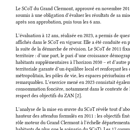
Le SCoT du Grand Clermont, approuvé en novembre 2011 s
soumis à une obligation d’évaluer les résultats de sa mis
après son approbation, puis tous les 6 ans.
L’évaluation à 12 ans, réalisée en 2023, a permis de quest
affichés dans le SCoT en vigueur. Elle a été conduite en p
la suite de la démarche de révision. Le SCoT de 2011 fixa
territoire : d’une part, le pari d’une croissance démogra
habitants supplémentaires à l’horizon 2030 – et d’autre p
territoriale garante d’un équilibre local et renforçant le
métropolitain, les pôles de vie, les espaces périurbains 
remarquables. L’exercice mené en 2023 consistait égaleme
consommation foncière, notamment dans le contexte de la 
respect des objectifs du ZAN [2].
L’analyse de la mise en œuvre du SCoT révèle tout d’abo
hauteur des attendus formulés en 2011 : les objectifs fi
rôle moteur du Grand Clermont à l’échelle départementale
habitants de plus que le scénario du SCoT). Les 17 com