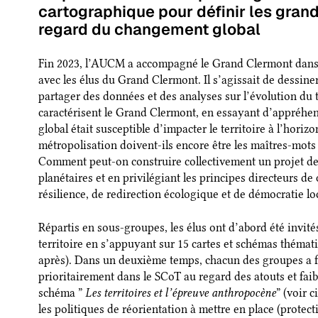
cartographique pour définir les gran
regard du changement global
Fin 2023, l’AUCM a accompagné le Grand Clermont dans l
avec les élus du Grand Clermont. Il s’agissait de dessine
partager des données et des analyses sur l’évolution du t
caractérisent le Grand Clermont, en essayant d’appréhe
global était susceptible d’impacter le territoire à l’horizo
métropolisation doivent-ils encore être les maîtres-mot
Comment peut-on construire collectivement un projet de 
planétaires et en privilégiant les principes directeurs de q
résilience, de redirection écologique et de démocratie lo
Répartis en sous-groupes, les élus ont d’abord été invités 
territoire en s’appuyant sur 15 cartes et schémas thémati
après). Dans un deuxième temps, chacun des groupes a fo
prioritairement dans le SCoT au regard des atouts et faible
schéma ”
Les territoires et l’épreuve anthropocène
” (voir 
les politiques de réorientation à mettre en place (protect