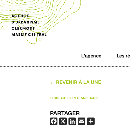
L’agence
Les r
← REVENIR À LA UNE
TERRITOIRES EN TRANSITIONS
PARTAGER
F
X
L
E
P
a
i
m
a