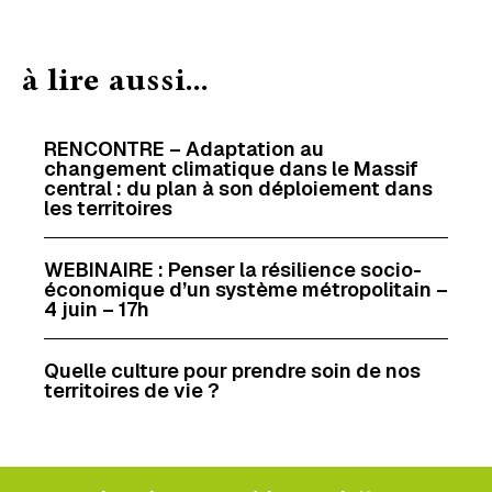
c
n
a
r
e
k
i
t
à lire aussi...
b
e
l
a
o
d
g
o
I
e
RENCONTRE – Adaptation au
changement climatique dans le Massif
k
n
r
central : du plan à son déploiement dans
les territoires
WEBINAIRE : Penser la résilience socio-
économique d’un système métropolitain –
4 juin – 17h
Quelle culture pour prendre soin de nos
territoires de vie ?