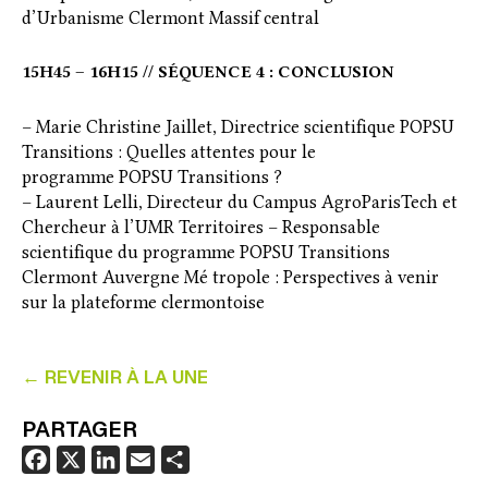
d’Urbanisme Clermont Massif central
15H45 – 16H15 // SÉQUENCE 4 : CONCLUSION
– Marie Christine Jaillet, Directrice scientifique POPSU
Transitions : Quelles attentes pour le
programme POPSU Transitions ?
– Laurent Lelli, Directeur du Campus AgroParisTech et
Chercheur à l’UMR Territoires – Responsable
scientifique du programme POPSU Transitions
Clermont Auvergne Mé tropole : Perspectives à venir
sur la plateforme clermontoise
← REVENIR À LA UNE
PARTAGER
F
X
L
E
P
a
i
m
a