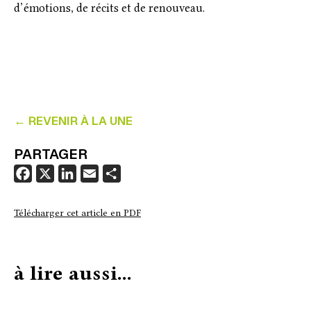
d’émotions, de récits et de renouveau.
← REVENIR À LA UNE
PARTAGER
F
X
L
E
P
a
i
m
a
c
n
a
r
Télécharger cet article en PDF
e
k
i
t
b
e
l
a
o
d
g
à lire aussi...
o
I
e
k
n
r