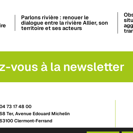
Obs
Parlons rivière : renouer le
sit
dialogue entre la rivière Allier, son
ire
agg
territoire et ses acteurs
tra
z-vous à la newsletter
04 73 17 48 00
68 Ter, Avenue Edouard Michelin
63100 Clermont-Ferrand