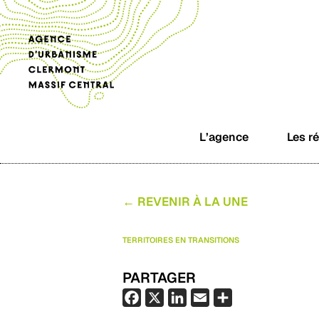
L’agence
Les r
← REVENIR À LA UNE
TERRITOIRES EN TRANSITIONS
PARTAGER
F
X
L
E
P
a
i
m
a