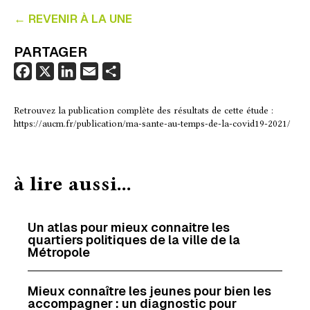
← REVENIR À LA UNE
PARTAGER
F
X
L
E
P
a
i
m
a
c
n
a
r
Retrouvez la publication complète des résultats de cette étude :
https://aucm.fr/publication/ma-sante-au-temps-de-la-covid19-2021/
e
k
i
t
b
e
l
a
o
d
g
à lire aussi...
o
I
e
k
n
r
Un atlas pour mieux connaitre les
quartiers politiques de la ville de la
Métropole
Mieux connaître les jeunes pour bien les
accompagner : un diagnostic pour