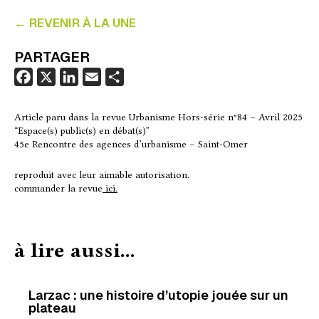
← REVENIR À LA UNE
PARTAGER
F
X
L
E
P
a
i
m
a
c
n
a
r
Article paru dans la revue Urbanisme Hors-série n°84 – Avril 2025
“Espace(s) public(s) en débat(s)”
e
k
i
t
45e Rencontre des agences d’urbanisme – Saint-Omer
b
e
l
a
o
d
g
reproduit avec leur aimable autorisation.
o
I
e
commander la revue
ici.
k
n
r
à lire aussi...
Larzac : une histoire d’utopie jouée sur un
plateau