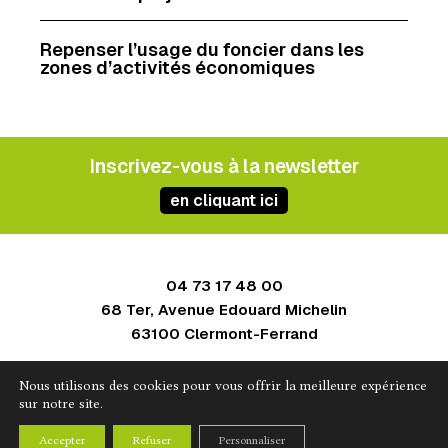
Repenser l’usage du foncier dans les
zones d’activités économiques
Inscrivez-vous à la newsletter
en cliquant ici
04 73 17 48 00
68 Ter, Avenue Edouard Michelin
63100 Clermont-Ferrand
Contact
Nous utilisons des cookies pour vous offrir la meilleure expérience
Mentions légales
sur notre site.
Politique de confidentialité
Accepter
Refuser
Personnaliser