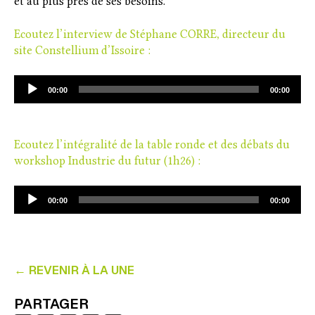
et au plus près de ses besoins.
Ecoutez l’interview de Stéphane CORRE, directeur du
site Constellium d’Issoire :
Lecteur
00:00
00:00
audio
Ecoutez l’intégralité de la table ronde et des débats du
workshop Industrie du futur (1h26) :
Lecteur
00:00
00:00
audio
← REVENIR À LA UNE
PARTAGER