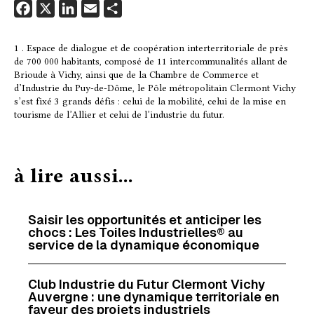
F
X
L
E
P
a
i
m
a
c
n
a
r
1 . Espace de dialogue et de coopération interterritoriale de près
de 700 000 habitants, composé de 11 intercommunalités allant de
e
k
i
t
Brioude à Vichy, ainsi que de la Chambre de Commerce et
b
e
l
a
d’Industrie du Puy-de-Dôme, le Pôle métropolitain Clermont Vichy
o
d
g
s’est fixé 3 grands défis : celui de la mobilité, celui de la mise en
tourisme de l’Allier et celui de l’industrie du futur.
o
I
e
k
n
r
à lire aussi...
Saisir les opportunités et anticiper les
chocs : Les Toiles Industrielles® au
service de la dynamique économique
Club Industrie du Futur Clermont Vichy
Auvergne : une dynamique territoriale en
faveur des projets industriels