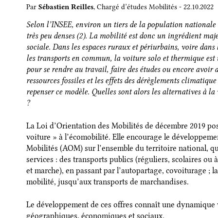
Par
Sébastien Reilles
, Chargé d’études Mobilités - 22.10.2022
Selon l’INSEE, environ un tiers de la population national
très peu denses (2)
. La mobilité est donc un ingrédient majeu
sociale. Dans les espaces ruraux et périurbains, voire dans 
les transports en commun, la voiture solo et thermique est
pour se rendre au travail, faire des études ou encore avoir 
ressources fossiles et les effets des dérèglements climatiqu
repenser ce modèle. Quelles sont alors les alternatives à l
?
La Loi d’Orientation des Mobilités de décembre 2019 pos
voiture » à l’écomobilité. Elle encourage le développeme
Mobilités (AOM) sur l’ensemble du territoire national, q
services : des transports publics (réguliers, scolaires ou
et marche), en passant par l’autopartage, covoiturage ; la 
mobilité, jusqu’aux transports de marchandises.
Le développement de ces offres connaît une dynamique v
géographiques, économiques et sociaux.