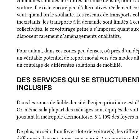
communes sont des territoires de faible densité, dont l’a
voiture. Il existe encore peu d’alternatives réellement co
veut, quand on le souhaite. Les réseaux de transports co
inexistants, les transports à la demande sont limités à ce
collectivités, le covoiturage peine à s’imposer, quant au
disposent rarement d’aménagements qualitatifs.
Pour autant, dans ces zones peu denses, où près d’un dé
un véritable potentiel de report modal vers des modes al
un couplage de différentes solutions de mobilité.
DES SERVICES QUI SE STRUCTUREN
INCLUSIFS
Dans les zones de faible densité, l’enjeu prioritaire est d
Or, même si la plupart des ménages sont équipés de voitur
jouxtant la métropole clermontoise, 5 à 10% des foyers n
De plus, au sein d’un foyer doté de voiture(s), les diffé
différencié. Les personnes sans permis (mineurs ou adult