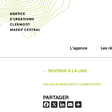
L’agence
Les r
← REVENIR À LA UNE
NOUVELLES MOBILITÉS ET CONNECTIVITÉS
PARTAGER
F
X
L
E
P
a
i
m
a