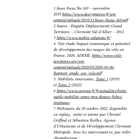
c
n
a
r
1 Insee Focus No 169 – novembre
2019
https://www.decryptageo.fr/wp-
e
k
i
t
content/uploads/2019/11/Insee-Focus-169.pdf
b
e
l
a
2 Source : Enquête Déplacements Grand
o
d
g
Territoire – Clermont Val d’Allier – 2012
3
https://www.mobin-solutions.fr/
o
I
e
4 Voir étude Impact économique et potentiel
k
n
r
de développement des usages du vélo en
France, 2020, ADEME,
https://www.velo-
territoires.org/wp-
content/uploads/2020/05/2020-05-06-
Rapport_etude_eco_velo.pdf
5 Mobilités innovantes,
Tome 1
(2019)
et
Tome 2
(2022)
6
https://www.cerema.fr/fr/actualites/boite-
outils-mobilite-zones-peu-denses-fiches-
pratiques
7 Webinaire du 20 octobre 2022, disponible
en replay, initié et animé par Christel
Griffoul et Sébastien Reilles, Agence
d’Urbanisme et de Développement Clermont
Métropole. Avec les intervenant·es, par ordre
chronologique :