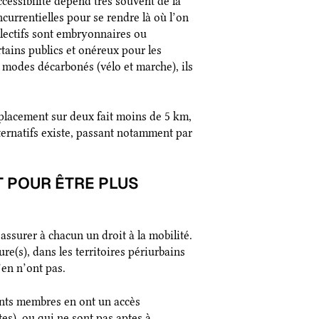
ccessibilité dépend très souvent de la
ncurrentielles pour se rendre là où l’on
llectifs sont embryonnaires ou
rtains publics et onéreux pour les
x modes décarbonés (vélo et marche), ils
placement sur deux fait moins de 5 km,
ternatifs existe, passant notamment par
T POUR ÊTRE PLUS
’assurer à chacun un droit à la mobilité.
e(s), dans les territoires périurbains
’en n’ont pas.
rents membres en ont un accès
es), ou qui ne sont pas aptes à