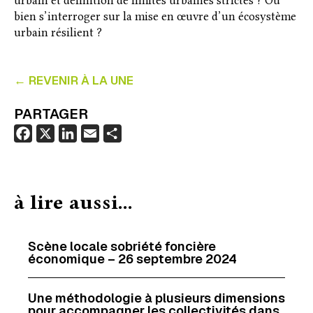
urbain et définition de limites urbaines strictes ? Ou
bien s’interroger sur la mise en œuvre d’un écosystème
urbain résilient ?
← REVENIR À LA UNE
PARTAGER
F
X
L
E
P
a
i
m
a
c
n
a
r
e
k
i
t
à lire aussi...
b
e
l
a
o
d
g
o
I
e
Scène locale sobriété foncière
économique – 26 septembre 2024
k
n
r
Une méthodologie à plusieurs dimensions
pour accompagner les collectivités dans