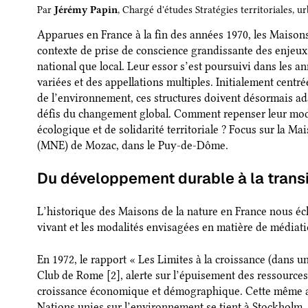
Par
Jérémy Papin
, Chargé d'études Stratégies territoriales, ur
Apparues en France à la fin des années 1970, les Maisons
contexte de prise de conscience grandissante des enjeu
national que local. Leur essor s’est poursuivi dans les a
variées et des appellations multiples. Initialement centrée
de l’environnement, ces structures doivent désormais a
défis du changement global. Comment repenser leur modè
écologique et de solidarité territoriale ? Focus sur la M
(MNE) de Mozac, dans le Puy-de-Dôme.
Du développement durable à la trans
L’historique des Maisons de la nature en France nous écl
vivant et les modalités envisagées en matière de médiati
En 1972, le rapport « Les Limites à la croissance (dans 
Club de Rome [2], alerte sur l’épuisement des ressources
croissance économique et démographique. Cette même a
Nations unies sur l’environnement se tient à Stockholm,