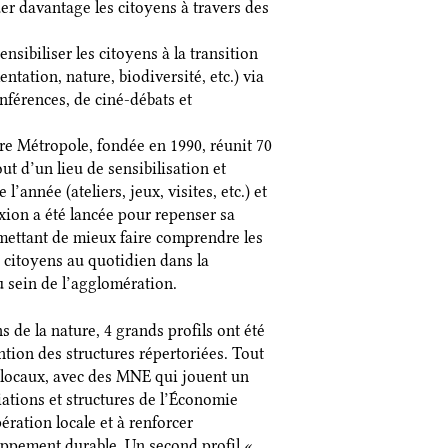
quer davantage les citoyens à travers des
sibiliser les citoyens à la transition
ntation, nature, biodiversité, etc.) via
onférences, de ciné-débats et
e Métropole, fondée en 1990, réunit 70
out d’un lieu de sensibilisation et
année (ateliers, jeux, visites, etc.) et
xion a été lancée pour repenser sa
mettant de mieux faire comprendre les
s citoyens au quotidien dans la
u sein de l’agglomération.
s de la nature, 4 grands profils ont été
tion des structures répertoriées. Tout
rs locaux, avec des MNE qui jouent un
iations et structures de l’Économie
pération locale et à renforcer
oppement durable. Un second profil «