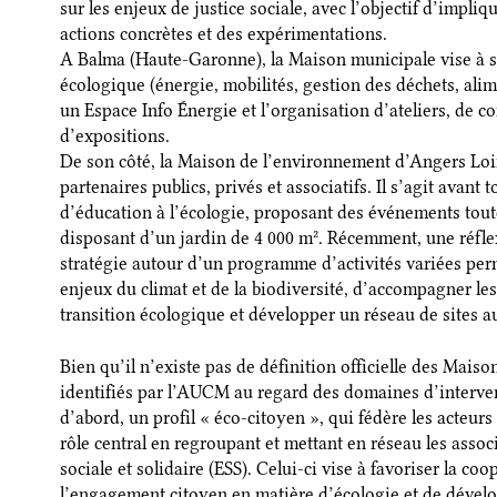
sur les enjeux de justice sociale, avec l’objectif d’impli
actions concrètes et des expérimentations.
A Balma (Haute-Garonne), la Maison municipale vise à sen
écologique (énergie, mobilités, gestion des déchets, alime
un Espace Info Énergie et l’organisation d’ateliers, de c
d’expositions.
De son côté, la Maison de l’environnement d’Angers Loir
partenaires publics, privés et associatifs. Il s’agit avant t
d’éducation à l’écologie, proposant des événements toute l’
disposant d’un jardin de 4 000 m². Récemment, une réfle
stratégie autour d’un programme d’activités variées per
enjeux du climat et de la biodiversité, d’accompagner le
transition écologique et développer un réseau de sites a
Bien qu’il n’existe pas de définition officielle des Maison
identifiés par l’AUCM au regard des domaines d’interven
d’abord, un profil « éco-citoyen », qui fédère les acteu
rôle central en regroupant et mettant en réseau les assoc
sociale et solidaire (ESS). Celui-ci vise à favoriser la coo
l’engagement citoyen en matière d’écologie et de dével