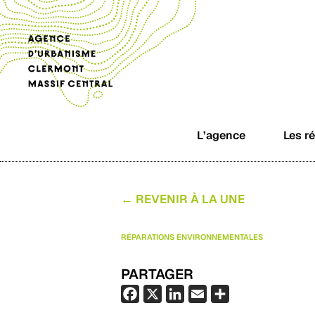
L’agence
Les r
← REVENIR À LA UNE
RÉPARATIONS ENVIRONNEMENTALES
PARTAGER
F
X
L
E
P
a
i
m
a