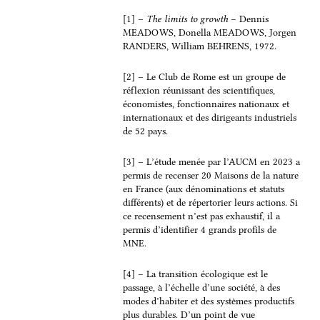
c
n
a
r
[1] –
The limits to growth
– Dennis
MEADOWS, Donella MEADOWS, Jorgen
e
k
i
t
RANDERS, William BEHRENS, 1972.
b
e
l
a
o
d
g
[2] – Le Club de Rome est un groupe de
o
I
e
réflexion réunissant des scientifiques,
économistes, fonctionnaires nationaux et
k
n
r
internationaux et des dirigeants industriels
de 52 pays.
[3] – L’étude menée par l’AUCM en 2023 a
permis de recenser 20 Maisons de la nature
en France (aux dénominations et statuts
différents) et de répertorier leurs actions. Si
ce recensement n’est pas exhaustif, il a
permis d’identifier 4 grands profils de
MNE.
[4] – La transition écologique est le
passage, à l’échelle d’une société, à des
modes d’habiter et des systèmes productifs
plus durables. D’un point de vue