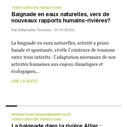
o
I
e
TERRITOIRES EN TRANSITIONS
k
n
r
Baignade en eaux naturelles, vers de
nouveaux rapports humains-rivières?
Par Stéphanie Terrisse - 01.10.2022
La baignade en eaux naturelles, activité a priori
banale et spontanée, révèle l’existence de tensions
entre trois intérêts : l’adaptation nécessaire de nos
activités humaines aux enjeux climatiques et
écologiques,…
LIRE LA SUITE
RÉPARATIONS ENVIRONNEMENTALES
TERRITOIRES EN TRANSITIONS
La baignade dans la rivière Allier :