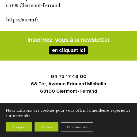
63100 Clermont-Ferrand
https://aucm.fr
Inscrivez-vous à la newsletter
en cliquant ici
04 73 17 48 00
68 Ter, Avenue Edouard Michelin
63100 Clermont-Ferrand
Contact
Nous utilisons des cookies pour vous offrir la meilleure expérience
Mentions légales
sur notre site.
Politique de confidentialité
Accepter
Refuser
Personnaliser