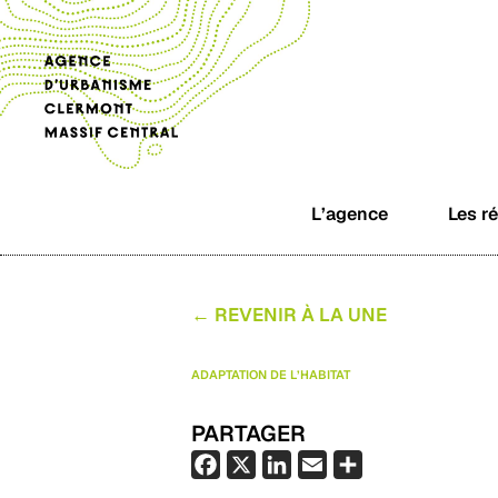
L’agence
Les r
← REVENIR À LA UNE
ADAPTATION DE L’HABITAT
PARTAGER
F
X
L
E
P
a
i
m
a