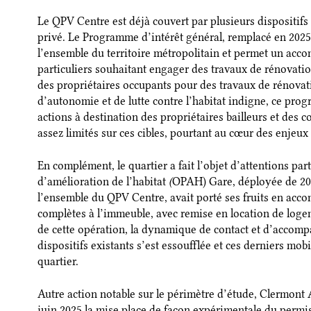
Le QPV Centre est déjà couvert par plusieurs dispositifs 
privé. Le Programme d’intérêt général, remplacé en 2025 p
l’ensemble du territoire métropolitain et permet un acc
particuliers souhaitant engager des travaux de rénovatio
des propriétaires occupants pour des travaux de rénovati
d’autonomie et de lutte contre l’habitat indigne, ce p
actions à destination des propriétaires bailleurs et des c
assez limités sur ces cibles, pourtant au cœur des enje
En complément, le quartier a fait l’objet d’attentions pa
d’amélioration de l’habitat
(
OPAH) Gare, déployée de 201
l’ensemble du QPV Centre, avait porté ses fruits en acc
complètes à l’immeuble, avec remise en location de loge
de cette opération, la dynamique de contact et d’accomp
dispositifs existants s’est essoufflée et ces derniers mob
quartier.
Autre action notable sur le périmètre d’étude, Clermont
juin 2025 la mise place de façon expérimentale du permis