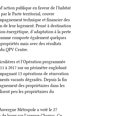
d’action publique en faveur de l’habitat
ar le Pacte territorial, couvre
ompagnement technique et financier des
n de leur logement. Pensé à destination
on énergétique, d’adaptation à la perte
rogramme comporte également quelques
opropriétés mais avec des résultats
ux du QPV Centre.
rticulières et l’Opération programmée
1 à 2017 sur un périmètre englobant
ompagnant 13 opérations de rénovation
ments vacants dégradés. Depuis la fin
agnement des propriétaires dans les
ilisent peu les propriétaires du
 Auvergne Métropole a voté le 27
 de louer sur l’avenue Charras. Ce