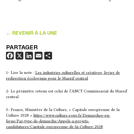
← REVENIR À LA UNE
PARTAGER
F
X
L
E
P
a
i
m
a
c
n
a
r
1- Lire la note :
Les industries culturelles et créatives, levier de
redirection écologique pour le Massif central
e
k
i
t
b
e
l
a
2- Le périmètre retenu est celui de l’ANCT Commissariat du Massif
o
d
g
central.
o
I
e
3- France, Ministère de la Culture, « Capitale européenne de la
k
n
r
Culture 2028 »
https://www.culture.gouv.fr/Demarches-en-
ligne/Par-type-de-demarche/Appels-a-projets-
candidatures/Capitale-europeenne-de-la-Culture-2028