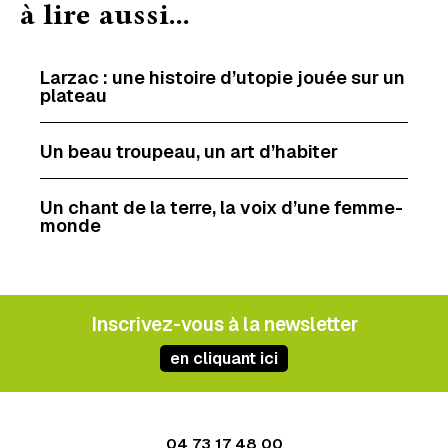
à lire aussi...
b
e
l
a
o
d
g
o
I
e
Larzac : une histoire d’utopie jouée sur un
plateau
k
n
r
Un beau troupeau, un art d’habiter
Un chant de la terre, la voix d’une femme-
monde
Inscrivez-vous à la newsletter
en cliquant ici
04 73 17 48 00