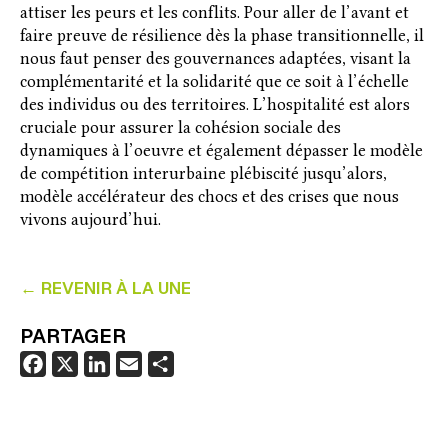
attiser les peurs et les conflits. Pour aller de l’avant et
faire preuve de résilience dès la phase transitionnelle, il
nous faut penser des gouvernances adaptées, visant la
complémentarité et la solidarité que ce soit à l’échelle
des individus ou des territoires. L’hospitalité est alors
cruciale pour assurer la cohésion sociale des
dynamiques à l’oeuvre et également dépasser le modèle
de compétition interurbaine plébiscité jusqu’alors,
modèle accélérateur des chocs et des crises que nous
vivons aujourd’hui.
← REVENIR À LA UNE
PARTAGER
F
X
L
E
P
a
i
m
a
c
n
a
r
e
k
i
t