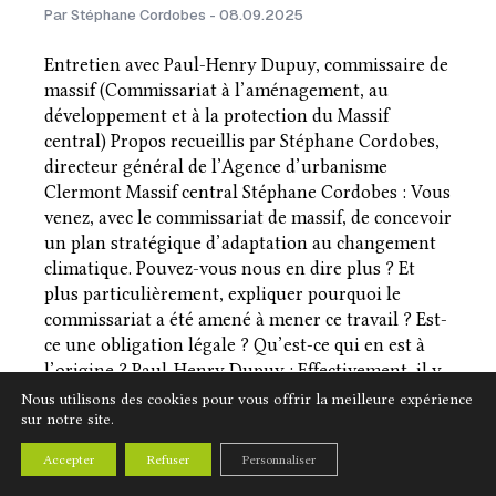
Par Stéphane Cordobes - 08.09.2025
Entretien avec Paul-Henry Dupuy, commissaire de
massif (Commissariat à l’aménagement, au
développement et à la protection du Massif
central) Propos recueillis par Stéphane Cordobes,
directeur général de l’Agence d’urbanisme
Clermont Massif central Stéphane Cordobes : Vous
venez, avec le commissariat de massif, de concevoir
un plan stratégique d’adaptation au changement
climatique. Pouvez-vous nous en dire plus ? Et
plus particulièrement, expliquer pourquoi le
commissariat a été amené à mener ce travail ? Est-
ce une obligation légale ? Qu’est-ce qui en est à
l’origine ? Paul-Henry Dupuy : Effectivement, il y
a une obligation légale. La loi Climat et Résilience
Nous utilisons des cookies pour vous offrir la meilleure expérience
sur notre site.
de 2021…
LIRE LA SUITE
Accepter
Refuser
Personnaliser